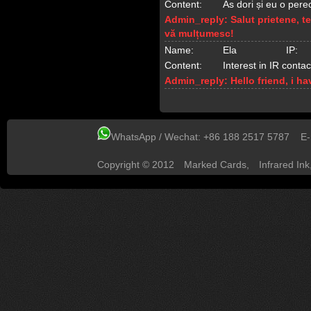
Content:
As dori și eu o perec
Admin_reply:
Salut prietene, t
vă mulțumesc!
Name:
Ela
IP:
Content:
Interest in IR conta
Admin_reply:
Hello friend, i 
WhatsApp / Wechat: +86 188 2517 5787 E
Copyright © 2012
Marked Cards
,
Infrared Ink