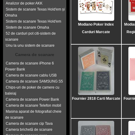
Analizor de poker AKK
Sistem de scanare Texas Hold'em și
Omaha
Sistem de scanare Texas Hold'em
Modiano Poker Index
Modian
Sistem de scanare Omaha
Carduri Marcate
Regi
52 de carduri pot citi-sistem de
scanare
Unu la unu sistem de scanare
Camera de scanare
Camera de scanare iPhone 6
Power Bank
Camera de scanare cablu USB
Camera de scanare SAMSUNG S5
Chips-uri de poker de camere cu
baleiaj
Fournier 2818 Carti Marcate
Fourni
Camera de scanare Power Bank
Camera de scanare Telefon mobil
Masina aparat de fotografiat cheie
de scanare
Camera de scanare cip Tava
Camera brichetă de scanare