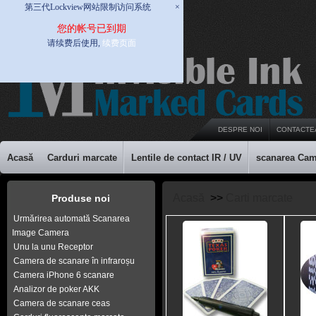
第三代Lockview网站限制访问系统
×
您的帐号已到期
请续费后使用,
续费页面
DESPRE NOI
CONTACTE
Acasă
Carduri marcate
Lentile de contact IR / UV
scanarea Cam
Acasă
>>
Carti marcate
Produse noi
Urmărirea automată Scanarea
Image Camera
Unu la unu Receptor
Camera de scanare în infraroșu
Camera iPhone 6 scanare
Analizor de poker AKK
Camera de scanare ceas