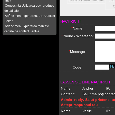
inous Carduri marcate
Barcode Carduri marcate
Copag Texas Hold’em
Trick
Consecința Utilizarea Low-produse
Carduri marcate
de calitate
Adâncimea Explorarea ALL Analizor
Poker
NACHRICHT
Adâncimea Explorarea marcate
*
Name:
cartele de contact Lentile
*
Phone / Whatsapp:
*
Message:
Code:
LASSEN SIE EINE NACHRICHT
Name:
Andrei
IP:
Content:
Salut mă poți conta
Admin_reply:
Salut prietene, t
Astept raspunsul tau
Name:
Vasile
IP: