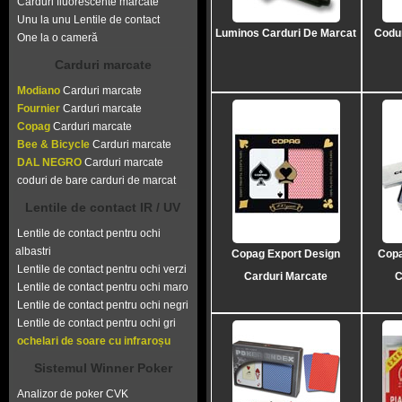
Carduri fluorescente marcate
Unu la unu Lentile de contact
Luminos Carduri De Marcat
Codu
One la o cameră
Carduri marcate
Modiano
Carduri marcate
Fournier
Carduri marcate
Copag
Carduri marcate
Bee & Bicycle
Carduri marcate
DAL NEGRO
Carduri marcate
coduri de bare carduri de marcat
Lentile de contact IR / UV
Lentile de contact pentru ochi
albastri
Copag Export Design
Copa
Lentile de contact pentru ochi verzi
Carduri Marcate
C
Lentile de contact pentru ochi maro
Lentile de contact pentru ochi negri
Lentile de contact pentru ochi gri
ochelari de soare cu infraroșu
Sistemul Winner Poker
Analizor de poker CVK