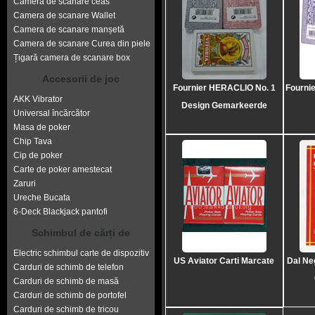
Camera de scanare ceas
Camera de scanare Wallet
Camera de scanare manșetă
Camera de scanare Curea din piele
Țigară camera de scanare box
Accesorii de joc
Fournier HERACLIO No. 1
Fournie
AKK Vibrator
Design Gemarkeerde
Universal încărcător
Masa de poker
Chip Tava
Cip de poker
Carte de poker amestecat
Zaruri
Ureche Bucata
6-Deck Blackjack pantofi
Schimbul de cărți de
Electric schimbul carte de dispozitiv
US Aviator Carti Marcate
Dal Ne
Carduri de schimb de telefon
Carduri de schimb de masă
Carduri de schimb de portofel
Carduri de schimb de tricou