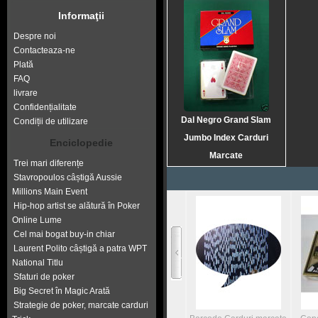
Informaţii
Despre noi
Contacteaza-ne
Plată
FAQ
livrare
Confidențialitate
Dal Negro Grand Slam
Condiții de utilizare
Jumbo Index Carduri
Enciclopedie
Marcate
Trei mari diferențe
Stavropoulos câștigă Aussie
Millions Main Event
Hip-hop artist se alătură în Poker
Online Lume
Cel mai bogat buy-in chiar
Laurent Polito câștigă a patra WPT
National Titlu
Sfaturi de poker
Big Secret în Magic Arată
Strategie de poker, marcate carduri