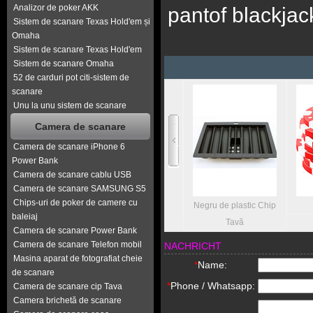
Analizor de poker AKK
pantof blackjac
Sistem de scanare Texas Hold'em și
Omaha
Sistem de scanare Texas Hold'em
Sistem de scanare Omaha
52 de carduri pot citi-sistem de
scanare
Unu la unu sistem de scanare
Camera de scanare
Camera de scanare iPhone 6
Power Bank
Camera de scanare cablu USB
Camera de scanare SAMSUNG S5
Chips-uri de poker de camere cu
masa de poker
Negru de plastic Chip
baleiaj
Tavă
Camera de scanare Power Bank
Camera de scanare Telefon mobil
NACHRICHT
Masina aparat de fotografiat cheie
*
Name:
de scanare
*
Phone / Whatsapp:
Camera de scanare cip Tava
Camera brichetă de scanare