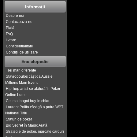
Informaţii
Despre noi
Contacteaza-ne
Plată
FAQ
livrare
Confidențialitate
Condiții de utilizare
Enciclopedie
Trei mari diferențe
Stavropoulos câștigă Aussie
Millions Main Event
Hip-hop artist se alătură în Poker
Online Lume
Cel mai bogat buy-in chiar
Laurent Polito câștigă a patra WPT
National Titlu
Sfaturi de poker
Big Secret în Magic Arată
Strategie de poker, marcate carduri