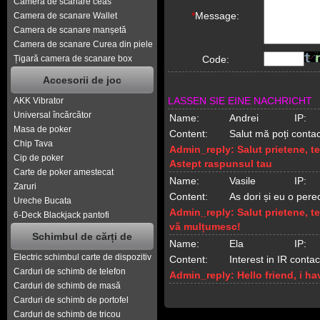
Camera de scanare ceas
*
Message:
Camera de scanare Wallet
Camera de scanare manșetă
Camera de scanare Curea din piele
Țigară camera de scanare box
Code:
Accesorii de joc
LASSEN SIE EINE NACHRICHT
AKK Vibrator
Universal încărcător
Name:
Andrei
IP:
Masa de poker
Content:
Salut mă poți conta
Chip Tava
Admin_reply:
Salut prietene, t
Cip de poker
Astept raspunsul tau
Carte de poker amestecat
Name:
Vasile
IP:
Zaruri
Content:
As dori și eu o perec
Ureche Bucata
Admin_reply:
Salut prietene, t
6-Deck Blackjack pantofi
vă mulțumesc!
Schimbul de cărți de
Name:
Ela
IP:
Electric schimbul carte de dispozitiv
Content:
Interest in IR conta
Carduri de schimb de telefon
Admin_reply:
Hello friend, i 
Carduri de schimb de masă
Carduri de schimb de portofel
Carduri de schimb de tricou