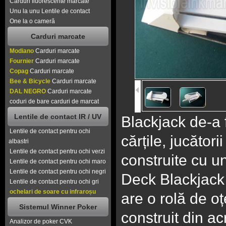
Carduri fluorescente marcate
Unu la unu Lentile de contact
One la o cameră
Carduri marcate
Modiano
Carduri marcate
Fournier
Carduri marcate
Copag
Carduri marcate
Bee & Bicycle
Carduri marcate
DAL NEGRO
Carduri marcate
coduri de bare carduri de marcat
Lentile de contact IR / UV
Blackjack de-a 
Lentile de contact pentru ochi
cărțile, jucători
albastri
Lentile de contact pentru ochi verzi
construite cu un
Lentile de contact pentru ochi maro
Lentile de contact pentru ochi negri
Deck Blackjack 
Lentile de contact pentru ochi gri
ochelari de soare cu infraroșu
are o rolă de oț
Sistemul Winner Poker
construit din ac
Analizor de poker CVK