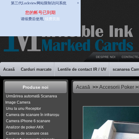
第三代Lockview网站限制访问系统
×
您的帐号已到期
请续费后使用,
续费页面
DESPRE NOI
CONTACTE
Acasă
Carduri marcate
Lentile de contact IR / UV
scanarea Cam
Acasă
>>
Accesorii Poker
>>
Produse noi
Urmărirea automată Scanarea
Image Camera
Unu la unu Receptor
Camera de scanare în infraroșu
Camera iPhone 6 scanare
Analizor de poker AKK
Camera de scanare ceas