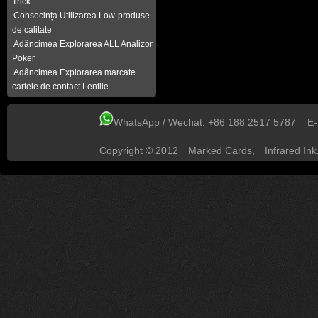
Trick
Consecința Utilizarea Low-produse
de calitate
Adâncimea Explorarea ALL Analizor
Poker
Adâncimea Explorarea marcate
cartele de contact Lentile
WhatsApp / Wechat: +86 188 2517 5787 E
Copyright © 2012
Marked Cards
,
Infrared Ink