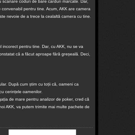
 scanare coduri de bare carduri marcate. Dar,
de convenabil pentru tine. Acum, AKK are camera
e nevoie de a trece la cealaltă camera cu tine.
l incorect pentru tine. Dar, cu AKK, nu se va
onstatat că a făcut aproape fără greșeală. Deci,
lar. După cum știm cu toții că, oameni ca
cu cerințele oamenilor.
gația de mare pentru analizor de poker, cred că
 noi AKK, va putem trimite mai multe pachete de