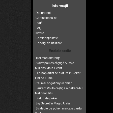
Informaţii
Despre noi
Contacteaza-ne
Plată
FAQ
livrare
Confidențialitate
Condiții de utilizare
Enciclopedie
Trei mari diferențe
Stavropoulos câștigă Aussie
Millions Main Event
Hip-hop artist se alătură în Poker
Online Lume
Cel mai bogat buy-in chiar
Laurent Polito câștigă a patra WPT
National Titlu
Sfaturi de poker
Big Secret în Magic Arată
Strategie de poker, marcate carduri