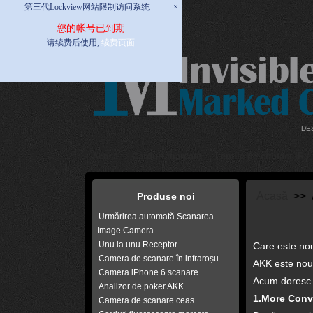
第三代Lockview网站限制访问系统
×
您的帐号已到期
请续费后使用,
续费页面
DE
Acasă
Carduri marcate
Lentile de contact IR /
Acasă
>> A
Produse noi
Urmărirea automată Scanarea
Image Camera
Unu la unu Receptor
Care este nou
Camera de scanare în infraroșu
AKK este noul
Camera iPhone 6 scanare
Acum doresc s
Analizor de poker AKK
1.More Conv
Camera de scanare ceas