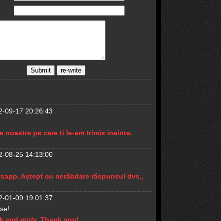
2-09-17 20:26:43
 noastre pe care ti le-am trimis inainte.
2-08-25 14:13:00
atsapp. Aștept cu nerăbdare răspunsul dvs.,
2-01-09 19:01:37
ase!
k and reply. Thank you!