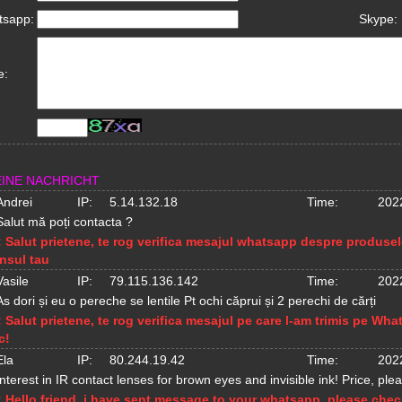
tsapp:
Skype:
e:
EINE NACHRICHT
Andrei
IP:
5.14.132.18
Time:
202
Salut mă poți contacta ?
:
Salut prietene, te rog verifica mesajul whatsapp despre produsele
nsul tau
Vasile
IP:
79.115.136.142
Time:
202
As dori și eu o pereche se lentile Pt ochi căprui și 2 perechi de cărți
:
Salut prietene, te rog verifica mesajul pe care l-am trimis pe Wh
c!
Ela
IP:
80.244.19.42
Time:
202
Interest in IR contact lenses for brown eyes and invisible ink! Price, ple
:
Hello friend, i have sent message to your whatsapp, please chec