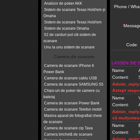
Analizor de poker AKK
*
Phone / Wha
Sistem de scanare Texas Hold'em și
Omaha
Sistem de scanare Texas Hold'em
*
Messag
Sistem de scanare Omaha
52 de carduri pot citi-sistem de
scanare
Code:
Unu la unu sistem de scanare
Camera de scanare
LASSEN SIE 
Camera de scanare iPhone 6
Name:
Power Bank
Content:
Camera de scanare cablu USB
Admin_reply
Camera de scanare SAMSUNG S5
Astept raspu
Chips-uri de poker de camere cu
baleiaj
Name:
Camera de scanare Power Bank
Content:
Camera de scanare Telefon mobil
Admin_reply
Masina aparat de fotografiat cheie
vă mulțumes
de scanare
Name:
Camera de scanare cip Tava
Content:
Camera brichetă de scanare
Admin_reply