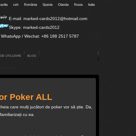
azilia
ceh
România
Spania
Olanda
Rusia
Italia
E-mail: marked-cards2012@hotmail.com
Skype: marked-cards2012
WhatsApp / Wechat: +86 188 2517 5787
 DE UTILIZARE
BLOG
espre noi
or Poker ALL
eia care mulți jucători de poker vor să știe. Da,
amiliarizați cu ea.