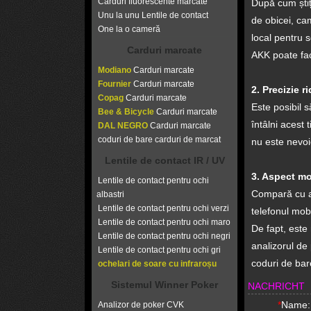
Carduri fluorescente marcate
După cum știț
Unu la unu Lentile de contact
de obicei, ca
One la o cameră
local pentru 
Carduri marcate
AKK poate face
Modiano
Carduri marcate
Fournier
Carduri marcate
2. Precizie r
Copag
Carduri marcate
Este posibil s
Bee & Bicycle
Carduri marcate
întâlni acest
DAL NEGRO
Carduri marcate
coduri de bare carduri de marcat
nu este nevoie
Lentile de contact IR / UV
3. Aspect m
Lentile de contact pentru ochi
Compară cu an
albastri
Lentile de contact pentru ochi verzi
telefonul mob
Lentile de contact pentru ochi maro
De fapt, este
Lentile de contact pentru ochi negri
analizorul de
Lentile de contact pentru ochi gri
coduri de bar
ochelari de soare cu infraroșu
Sistemul Winner Poker
NACHRICHT
*
Name:
Analizor de poker CVK