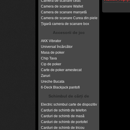
Camera de scanare ceas
Camera de scanare Wallet
Camera de scanare manșetă
Camera de scanare Curea din piele
Țigară camera de scanare box
Accesorii de joc
AKK Vibrator
Universal încărcător
Masa de poker
Chip Tava
Cip de poker
Carte de poker amestecat
Zaruri
Ureche Bucata
6-Deck Blackjack pantofi
Schimbul de cărți de
Electric schimbul carte de dispozitiv
Carduri de schimb de telefon
Carduri de schimb de masă
Carduri de schimb de portofel
Carduri de schimb de tricou