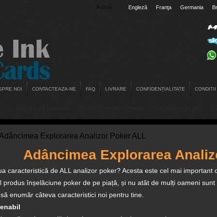
Acasă
Engleză
Franţa
Germania
Br
SPRE NOI
CONTACTEAZA-NE
FAQ
LIVRARE
CONFIDENȚIALITATE
CONDITII
 UV
scanarea Camera
Poker Winner System
Accesorii de joc
D
dâncimea Explorarea Analizor Poker ALL
Adâncimea Explorarea Analiz
a caracteristică de ALL analizor poker? Acesta este cel mai important ch
 produs înșelăciune poker de pe piață, și nu atât de mulți oameni sunt f
ă enumăr câteva caracteristici noi pentru tine.
enabil