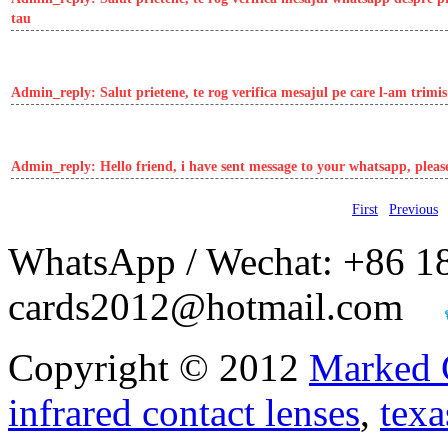
tau
Name:
Vasile
IP:
79.115.136.142
T
Content:
As dori și eu o pereche se lentile Pt ochi căprui și 2 perechi de
Admin_reply:
Salut prietene, te rog verifica mesajul pe care l-am tri
Name:
Ela
IP:
80.244.19.42
T
Content:
Interest in IR contact lenses for brown eyes and invisible ink! 
Admin_reply:
Hello friend, i have sent message to your whatsapp, plea
First
|
Previous
WhatsApp / Wechat: +86 1
cards2012@hotmail.com
Copyright © 2012
Marked 
infrared contact lenses
,
texa