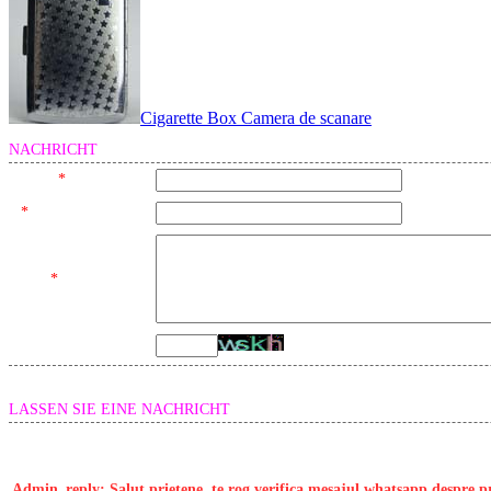
Cigarette Box Camera de scanare
NACHRICHT
*
Name:
*
Phone / Whatsapp:
*
Message:
Code:
LASSEN SIE EINE NACHRICHT
Name:
Andrei
IP:
5.14.132.18
T
Content:
Salut mă poți contacta ?
Admin_reply:
Salut prietene, te rog verifica mesajul whatsapp despre pr