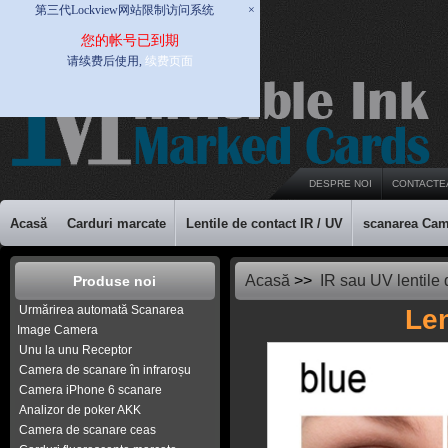
第三代Lockview网站限制访问系统
×
您的帐号已到期
请续费后使用,
续费页面
DESPRE NOI
CONTACTE
Acasă
Carduri marcate
Lentile de contact IR / UV
scanarea Cam
Acasă
>>
IR sau UV lentile 
Produse noi
Urmărirea automată Scanarea
Len
Image Camera
Unu la unu Receptor
Camera de scanare în infraroșu
Camera iPhone 6 scanare
Analizor de poker AKK
Camera de scanare ceas