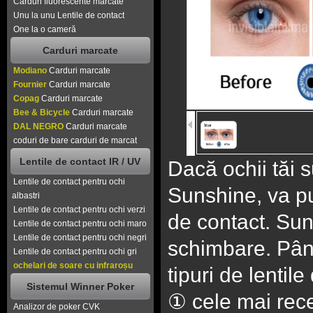
Carduri fluorescente marcate
Unu la unu Lentile de contact
One la o cameră
Carduri marcate
Modiano
Carduri marcate
Fournier
Carduri marcate
Copag
Carduri marcate
Bee & Bicycle
Carduri marcate
DAL NEGRO
Carduri marcate
coduri de bare carduri de marcat
Lentile de contact IR / UV
Dacă ochii tăi su
Lentile de contact pentru ochi
Sunshine, va pu
albastri
Lentile de contact pentru ochi verzi
de contact. Sun
Lentile de contact pentru ochi maro
Lentile de contact pentru ochi negri
schimbare. Până
Lentile de contact pentru ochi gri
ochelari de soare cu infraroșu
tipuri de lentile
Sistemul Winner Poker
① cele mai rece
Analizor de poker CVK