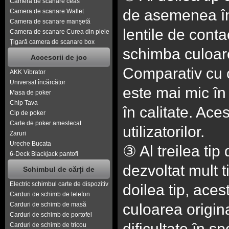
Camera de scanare ceas
de asemenea în 
Camera de scanare Wallet
Camera de scanare manșetă
lentile de conta
Camera de scanare Curea din piele
Țigară camera de scanare box
schimba culoarea
Accesorii de joc
Comparativ cu c
AKK Vibrator
Universal încărcător
este mai mic în 
Masa de poker
Chip Tava
în calitate. Ace
Cip de poker
Carte de poker amestecat
utilizatorilor.
Zaruri
Ureche Bucata
③ Al treilea tip
6-Deck Blackjack pantofi
dezvoltat mult 
Schimbul de cărți de
Electric schimbul carte de dispozitiv
doilea tip, aces
Carduri de schimb de telefon
Carduri de schimb de masă
culoarea origina
Carduri de schimb de portofel
dificultate în s
Carduri de schimb de tricou