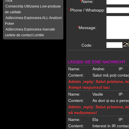
Trick
*
Name:
Consecința Utilizarea Low-produse
*
Phone / Whatsapp:
de calitate
Adâncimea Explorarea ALL Analizor
Poker
*
Message:
Adâncimea Explorarea marcate
cartele de contact Lentile
Code:
LASSEN SIE EINE NACHRICHT
Name:
Andrei
IP:
Content:
Salut mă poți conta
Admin_reply:
Salut prietene, t
Astept raspunsul tau
Name:
Vasile
IP:
Content:
As dori și eu o perec
Admin_reply:
Salut prietene, t
vă mulțumesc!
Name:
Ela
IP:
Content:
Interest in IR conta