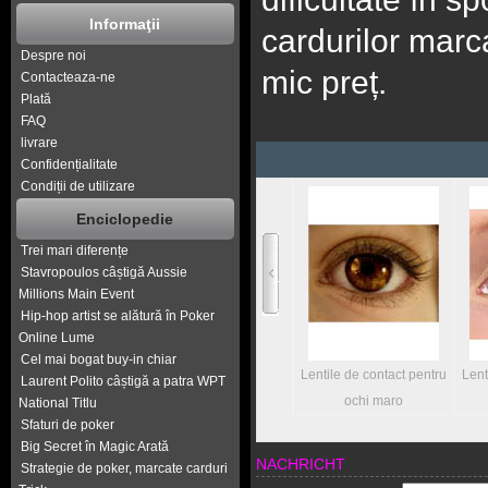
Informaţii
cardurilor marca
Despre noi
mic preț.
Contacteaza-ne
Plată
FAQ
livrare
Confidențialitate
Condiții de utilizare
Enciclopedie
Trei mari diferențe
Stavropoulos câștigă Aussie
Millions Main Event
Hip-hop artist se alătură în Poker
Online Lume
Cel mai bogat buy-in chiar
ile de contact pentru
Lentile de contact pentru
Lentile de contact pentru
Lenti
Laurent Polito câștigă a patra WPT
ochi albastri
ochi verzi
ochi maro
National Titlu
Sfaturi de poker
Big Secret în Magic Arată
NACHRICHT
Strategie de poker, marcate carduri