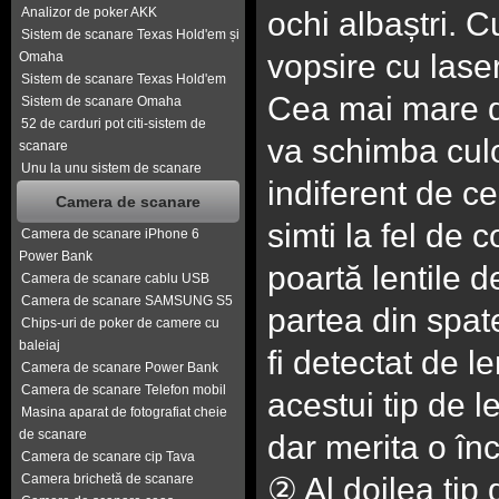
Analizor de poker AKK
ochi albaștri. C
Sistem de scanare Texas Hold'em și
vopsire cu laser
Omaha
Sistem de scanare Texas Hold'em
Cea mai mare de
Sistem de scanare Omaha
52 de carduri pot citi-sistem de
va schimba culoa
scanare
Unu la unu sistem de scanare
indiferent de ce
Camera de scanare
simti la fel de 
Camera de scanare iPhone 6
Power Bank
poartă lentile 
Camera de scanare cablu USB
Camera de scanare SAMSUNG S5
partea din spat
Chips-uri de poker de camere cu
baleiaj
fi detectat de l
Camera de scanare Power Bank
Camera de scanare Telefon mobil
acestui tip de 
Masina aparat de fotografiat cheie
de scanare
dar merita o înc
Camera de scanare cip Tava
Camera brichetă de scanare
② Al doilea tip 